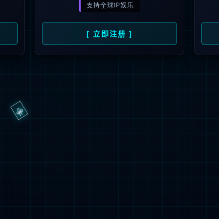
空间展示
招商加盟
新闻资讯
人才招聘
联系我
案例展示
加盟优势
媒体报道
联系方
合作伙伴
加盟流程
新闻报道
在线留
加盟申请