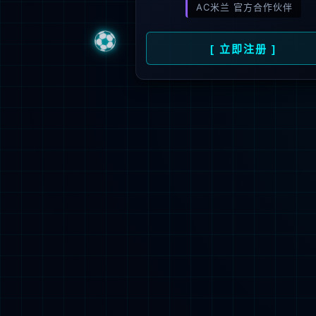
网站首页
品牌介绍
产品中心
公司简介
1xBET官网功能系列
发展历程
1xBET官网极简系列
资质荣誉
1xBET官网布艺系列
企业文化
1xBET官网睡眠系列
宣传视频