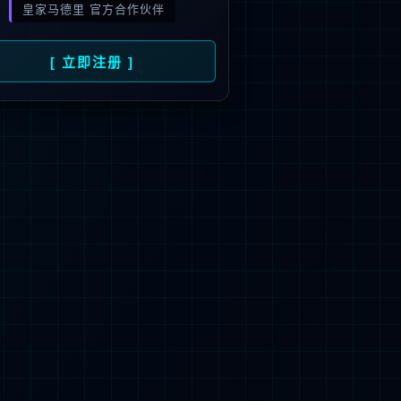
全国销售热线 7*24小时
们
1007884230@qq.com
4001816818
8
式
业务对接邮箱
1007884230@qq.com
言
1007884230@qq.com
4001816818
公司地址
9
广东省佛山市龙江镇325国道
102号1xBET官网家居总部
4001816818