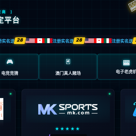
网站首页
品牌介绍
产品中心
空间展示
招商加盟
404 error
糟糕,页面找不到了
可能的原因是
网站可能在进行维护或者出现了程序问题。
秒自动跳转到首页
回到首页